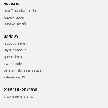
หน่วยงาน
มหาวิทยาลัยธรรมศาสตร์ ศูนย์รังสิต
คณะ/วิทยาลัย/สถาบัน
เลขที่ 99 หมู่ 18, ถ.พหลโยธิน ต.คลองหนึ่ง อ.คลองหลวง จ.ปทุมธานี,
หน่วยงานวิจัย
12120
หน่วยงานภายใน
โทรศัพท์ 02-564-4441-79 ต่อ 6811 , 064 - 6401735
นักศึกษา
ทะเบียนนักศึกษา
ปฏิทินการศึกษา
ทุนการศึกษา
TU-Moodle
บริการเทคโนโลยีสารสนเทศ
e-learning มธ.
วารสารสหวิทยาการ
วารสารสหวิทยาการ